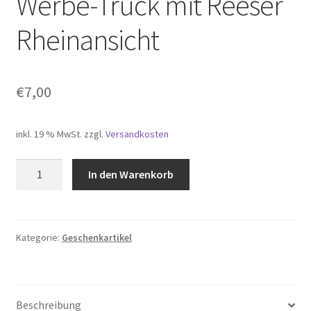
Werbe-Truck mit Reeser
Shop
Rheinansicht
Versandarten
€
7,00
Warenkorb
Widerrufsbelehrung
inkl. 19 % MwSt.
zzgl.
Versandkosten
Zahlungsarten
Werbe-
In den Warenkorb
Truck
mit
Reeser
Rheinansicht
Kategorie:
Geschenkartikel
Menge
Beschreibung