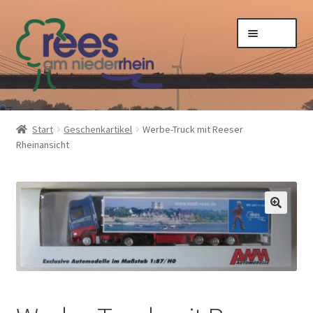
Zur
Zum
Menü
Navigation
Inhalt
springen
springen
Start
Start
Geschenkartikel
Werbe-Truck mit Reeser
Rheinansicht
AGB
Datenschutzbelehrung
Impressum
Kasse
Mein Konto